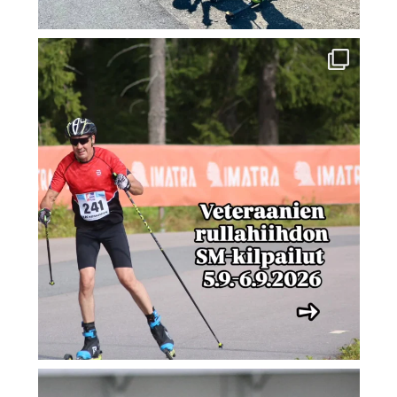
Veteraanien rullahiihdon SM-kilpailut 5.-6.9.2026
...
22
0
Imatran Urheilijat järjestää kesän aikana
...
27
0