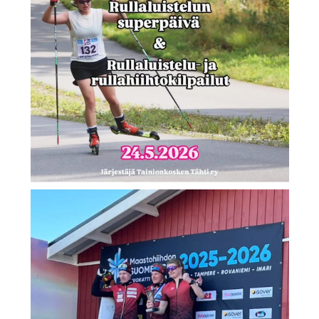
Miro Karppanen kuninkuusmatkan SM-hopeaa🔥
...
77
0