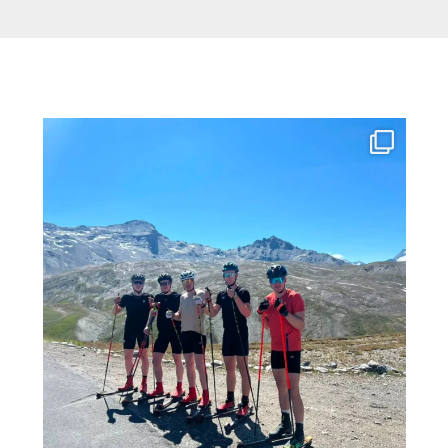
Leireilyä Tignesissä 🇫🇷☀️
Artun, Villen
...
75
0