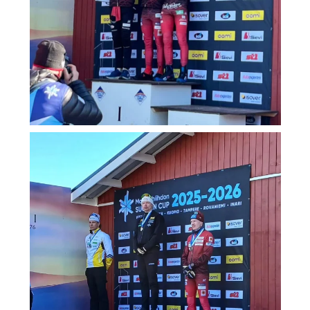
Ville Ahonen SM-pronssia 10km P 💪⚡
"Raskas
...
86
1