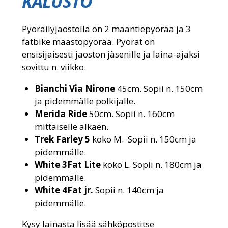
KALUSTO
Pyöräilyjaostolla on 2 maantiepyörää ja 3
fatbike maastopyörää. Pyörät on
ensisijaisesti jaoston jäsenille ja laina-ajaksi
sovittu n. viikko.
Bianchi Via Nirone
45cm. Sopii n. 150cm
ja pidemmälle polkijalle.
Merida Ride
50cm. Sopii n. 160cm
mittaiselle alkaen.
Trek Farley 5
koko M. Sopii n. 150cm ja
pidemmälle.
White 3Fat Lite
koko L. Sopii n. 180cm ja
pidemmälle.
White 4Fat jr.
Sopii n. 140cm ja
pidemmälle.
Kysy lainasta lisää sähköpostitse