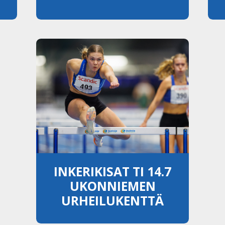
INKERIKISAT TI 14.7
UKONNIEMEN
URHEILUKENTTÄ