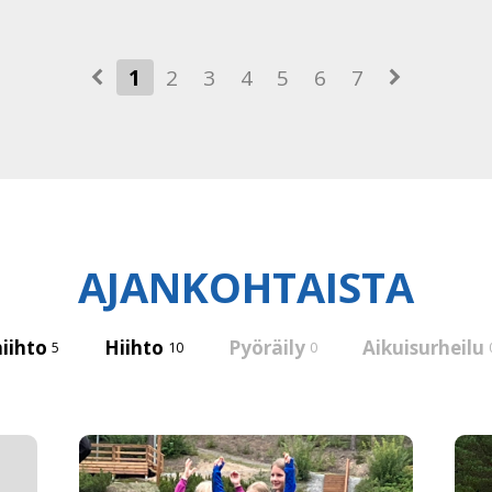
1
2
3
4
5
6
7
AJANKOHTAISTA
hiihto
Hiihto
Pyöräily
Aikuisurheilu
5
10
0