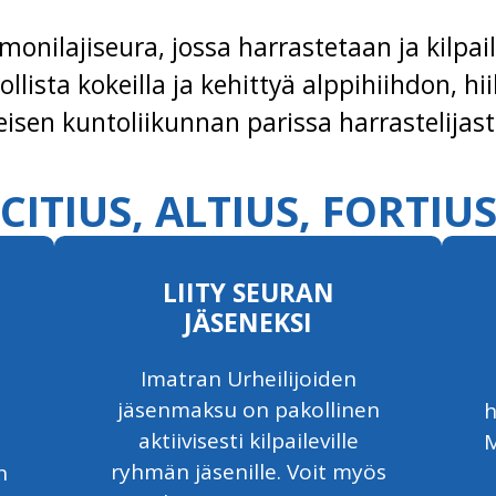
onilajiseura, jossa harrastetaan ja kilpaill
llista kokeilla ja kehittyä alppihiihdon, 
eisen kuntoliikunnan parissa harrastelijasta
CITIUS, ALTIUS, FORTIU
LIITY SEURAN
JÄSENEKSI
Imatran Urheilijoiden
jäsenmaksu on pakollinen
h
aktiivisesti kilpaileville
u
M
ryhmän jäsenille. Voit myös
n