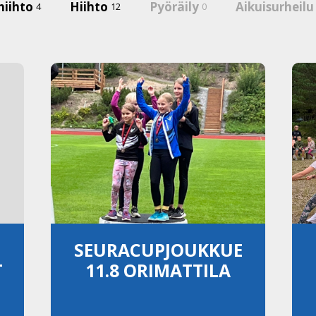
hiihto
Hiihto
Pyöräily
Aikuisurheil
4
12
0
SEURACUPJOUKKUE
T
11.8 ORIMATTILA