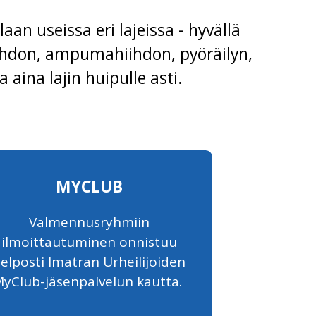
aan useissa eri lajeissa - hyvällä
hiihdon, ampumahiihdon, pyöräilyn,
 aina lajin huipulle asti.
S
MYCLUB
Valmennusryhmiin
ilmoittautuminen onnistuu
elposti Imatran Urheilijoiden
yClub-jäsenpalvelun kautta.