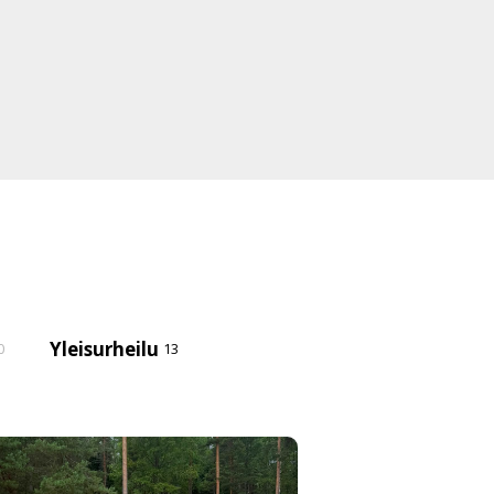
Yleisurheilu
0
13