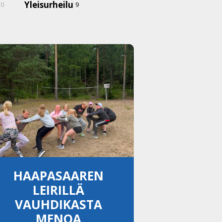
u
Yleisurheilu
0
9
HAAPASAAREN
LEIRILLÄ
VAUHDIKASTA
MENOA