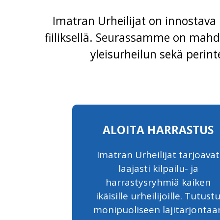
Imatran Urheilijat on innostava m
fiiliksellä. Seurassamme on mahdo
yleisurheilun sekä perint
ALOITA HARRASTUS
Imatran Urheilijat tarjoavat
laajasti kilpailu- ja
harrastysryhmiä kaiken
ikäisille urheilijoille. Tutust
monipuoliseen lajitarjontaa