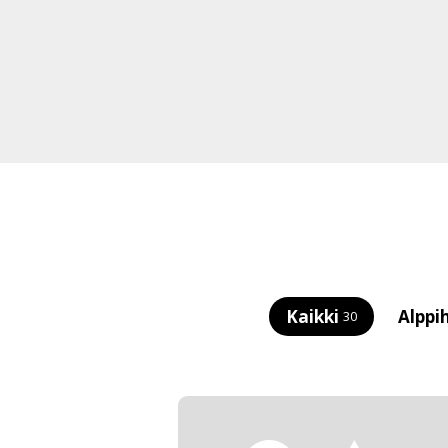
Kaikki
Alppi
30