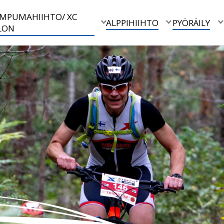
 AMPUMAHIIHTO/ XC
ALPPIHIIHTO
PYÖRÄILY
LON