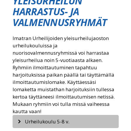
YLEISURHEILUN
HARRASTUS- JA
VALMENNUSRYHMÄT
Imatran Urheilijoiden yleisurheilujaoston
urheilukouluissa ja
nuorisovalmennusryhmissä voi harrastaa
yleisurheilua noin 5-vuotiaasta alkaen.
Ryhmiin ilmoittautuminen tapahtuu
harjoituksissa paikan päällä tai täyttämällä
ilmoittautumislomake. Käyttäessäsi
lomaketta muistathan harjoituksiin tullessa
kertoa täyttäneesi ilmoittautumisen netissä.
Mukaan ryhmiin voi tulla missä vaiheessa
kautta vaan!
Urheilukoulu 5-8 v.