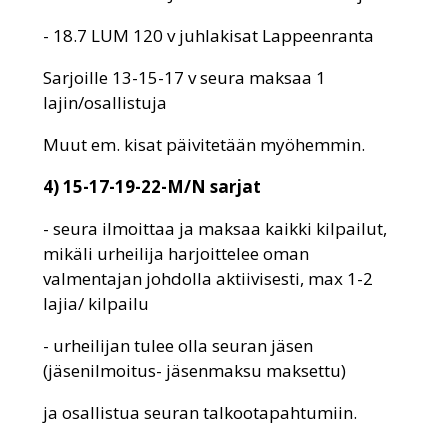
- 18.7 LUM 120 v juhlakisat Lappeenranta
Sarjoille 13-15-17 v seura maksaa 1
lajin/osallistuja
Muut em. kisat päivitetään myöhemmin.
4) 15-17-19-22-M/N sarjat
- seura ilmoittaa ja maksaa kaikki kilpailut,
mikäli urheilija harjoittelee oman
valmentajan johdolla aktiivisesti, max 1-2
lajia/ kilpailu
- urheilijan tulee olla seuran jäsen
(jäsenilmoitus- jäsenmaksu maksettu)
ja osallistua seuran talkootapahtumiin.